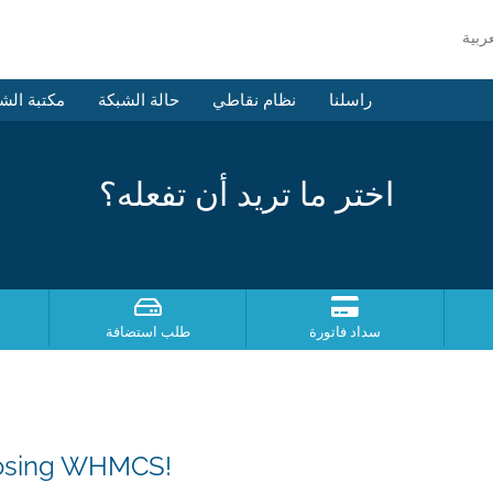
راسلنا
نظام نقاطي
حالة الشبكة
مكتبة الش
اختر ما تريد أن تفعله؟
سداد فاتورة
طلب استضافة
oosing WHMCS!