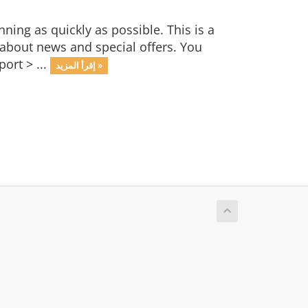
ng as quickly as possible. This is a
bout news and special offers. You
ort > ...
إقرأ المزيد »